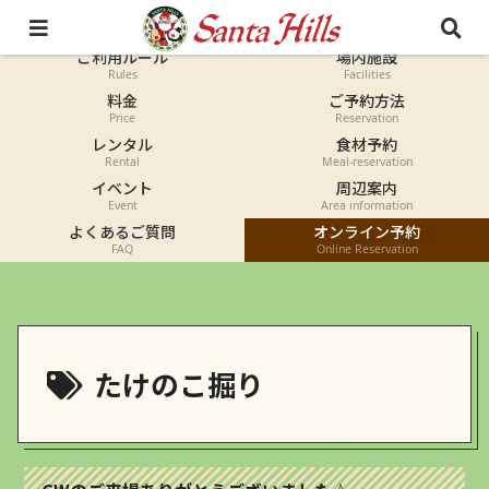
オートキャンプ
コテージ
Auto-camp
Cottage
ご利用ルール
場内施設
Rules
Facilities
料金
ご予約方法
Price
Reservation
レンタル
食材予約
Rental
Meal-reservation
イベント
周辺案内
Event
Area information
よくあるご質問
オンライン予約
FAQ
Online Reservation
たけのこ掘り