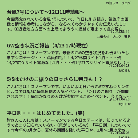
冬、数回積雪がありましたが、現在はすっかり溶けてひと安心...
お知らせ
ブログ
台風7号について～12日11時続報～
今回懸念されている台風7号について、昨日に引き続き、気象庁の画
像と情報を参考にしながら、なるべくわかりやすくお伝えいたしま
す。①近畿地方方面への上陸でようやく進路が定まってきた現在、台
2023.08.12
風7号は本州に向かって北上中ですが、気象庁の図の通り、よ...
お知らせ
ブログ
天気
GW空き状況ご報告（4/23 17時現在）
こんにちは！スノーマンです。最新のGWの空き状況をお伝えいたし
ます☆コテージ・・・満員御礼！！4/27林間サイト1泊・・・残
14/27広々サイト電源なし1泊・・・残14/27広々サイト電源なし（テ
2019.04.23
ント2張用サイト）1泊・・・残15/1広々サ...
お知らせ
5/5はたけのこ掘りの日☆さらに特典も！？
こんにちは！スノーマンです。いよいよ明日からGWですね☆サンタ
ヒルズでは5/5に毎年恒例の人気イベント、「たけのこ掘り」が開催
されます！！毎年かなりの人数が参加するこのイベント、今となって
2019.04.26
は貴重な体験ですので、是非とも参加してみてください！...
お知らせ
平日割・・・はじめてました。(笑)
皆さんこんにちは！スノーマンです⛄今日のテーマは、知っているよ
うであまり知られていない（気がしているｗ）「平日割」についてで
す☆今年の3月から、夏休み期間を除いた平日や、1月～3月の閑散期
2019.06.08
については、「オフシーズン料金」という料金体系を導入...
お知らせ