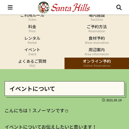
オートキャンプ
コテージ
Auto-camp
Cottage
ご利用ルール
場内施設
Rules
Facilities
料金
ご予約方法
Price
Reservation
レンタル
食材予約
Rental
Meal-reservation
イベント
周辺案内
Event
Area information
よくあるご質問
オンライン予約
FAQ
Online Reservation
イベントについて
2021.03.19
こんにちは！スノーマンです⛄
イベントについてお伝えしたいと思います！