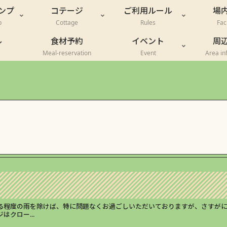
ンプ
コテージ
ご利用ルール
場
p
Cottage
Rules
Faci
ル
食材予約
イベント
周
Meal-reservation
Event
Area in
る程度の雨を除けば、特に問題なくお過ごしいただいておりますが、さすが
クロー...