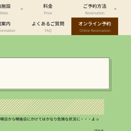
内施設
料金
ご予約方法
lities
Price
Reservation
辺案内
よくあるご質問
オンライン予約
formation
FAQ
Online Reservation
に明日から明後日にかけてはかなり危険な状況に・・・よっ
ブログ