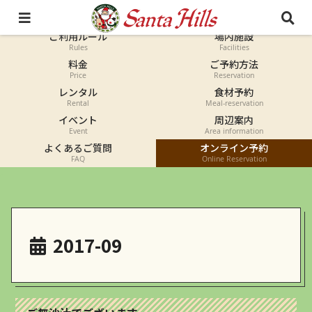
オートキャンプ
コテージ
Auto-camp
Cottage
ご利用ルール
場内施設
Rules
Facilities
料金
ご予約方法
Price
Reservation
レンタル
食材予約
Rental
Meal-reservation
イベント
周辺案内
Event
Area information
よくあるご質問
オンライン予約
FAQ
Online Reservation
2017-09