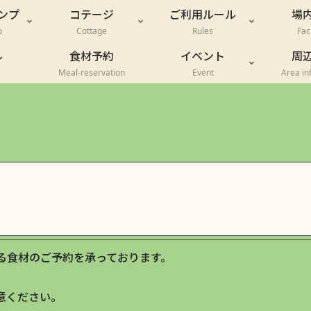
ンプ
コテージ
ご利用ルール
場
p
Cottage
Rules
Faci
ル
食材予約
イベント
周
Meal-reservation
Event
Area in
る食材のご予約を承っております。
意ください。