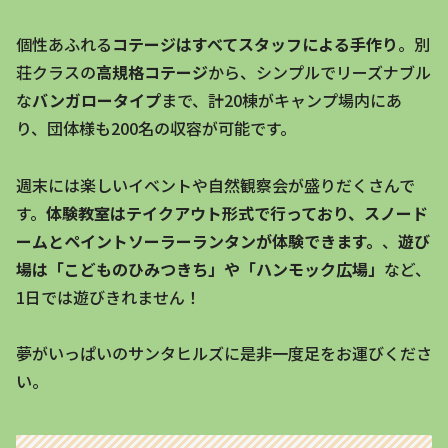
個性あふれる
コテージはすべてスタッフによる手作り
。別
荘クラスの
高規格コテージ
から、シンプルでリーズナブル
な
バンガロータイプ
まで、計20棟がキャンプ場内にあ
り、団体様も200名の収容が可能です。
週末には楽しいイベントや自然観察会が盛りだくさんで
す。
体験教室はテイクアウト形式で行っており、スノード
ームとペイントソーラーランタンが体験できます。
、
遊び
場は「こどものひみつきち」や「ハンモック広場」
など、
1日では遊びきれません！
夢がいっぱいのサンタヒルズに是非一度足をお運びくださ
い。