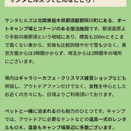
サンタヒルズは
北関東栃木県那須郡那珂川町にある、オー
トキャンプ場とコテージのある宿泊施設
です。那須高原よ
り手前の南那須という地域にあり、標高も200mとそこま
で高くない事から、気候も比較的穏やかで雪も少なく、東
京方面からは3時間かからず、埼玉からは2時間半の場所
にございます。
場内は
ギャラリーカフェ・クリスマス雑貨ショップ
なども
併設し、アウトドアファンだけでなく、
女性
を中心とした
お近くの方々にも、日頃よりご利用頂いております。
ペットと一緒に泊まれる
のも魅力のひとつです。キャンプ
では、アウトドアに必要なテントなどの
道具一式のレンタ
ルもＯＫ
。
温泉もキャンプ場周辺に多数ございます
。