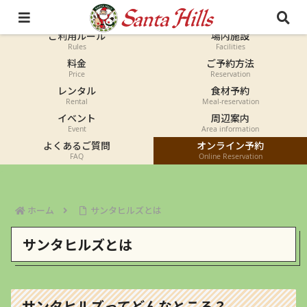
オートキャンプ
コテージ
Auto-camp
Cottage
ご利用ルール
場内施設
Rules
Facilities
料金
ご予約方法
Price
Reservation
レンタル
食材予約
Rental
Meal-reservation
イベント
周辺案内
Event
Area information
よくあるご質問
オンライン予約
FAQ
Online Reservation
ホーム
サンタヒルズとは
サンタヒルズとは
サンタヒルズってどんなところ？