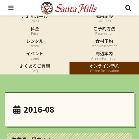
オートキャンプ
コテージ
Auto-camp
Cottage
ご利用ルール
場内施設
Rules
Facilities
料金
ご予約方法
Price
Reservation
レンタル
食材予約
Rental
Meal-reservation
イベント
周辺案内
Event
Area information
よくあるご質問
オンライン予約
FAQ
Online Reservation
2016-08