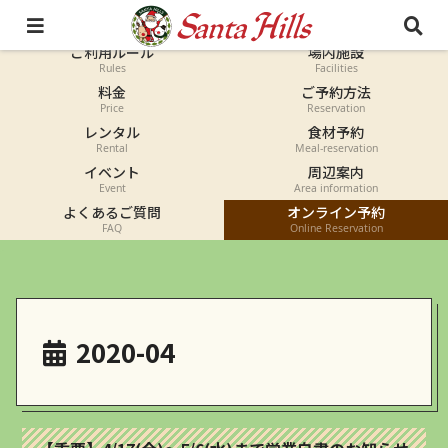
オートキャンプ
コテージ
Auto-camp
Cottage
ご利用ルール
場内施設
Rules
Facilities
料金
ご予約方法
Price
Reservation
レンタル
食材予約
Rental
Meal-reservation
イベント
周辺案内
Event
Area information
よくあるご質問
オンライン予約
FAQ
Online Reservation
2020-04