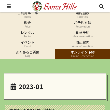
オートキャンプ
コテージ
Auto-camp
Cottage
ご利用ルール
場内施設
Rules
Facilities
料金
ご予約方法
Price
Reservation
レンタル
食材予約
Rental
Meal-reservation
イベント
周辺案内
Event
Area information
よくあるご質問
オンライン予約
FAQ
Online Reservation
2023-01