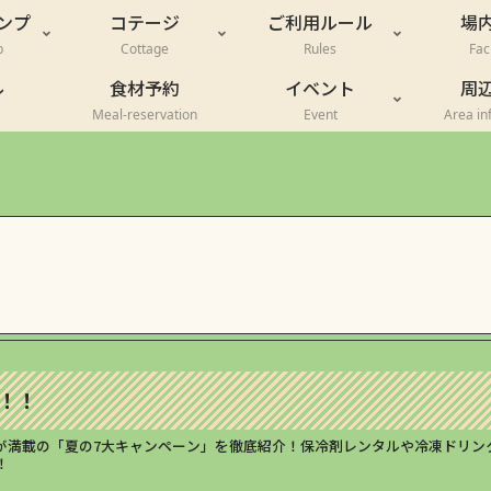
ンプ
コテージ
ご利用ルール
場
p
Cottage
Rules
Faci
ル
食材予約
イベント
周
Meal-reservation
Event
Area in
6！！
満載の「夏の7大キャンペーン」を徹底紹介！保冷剤レンタルや冷凍ドリンク
！