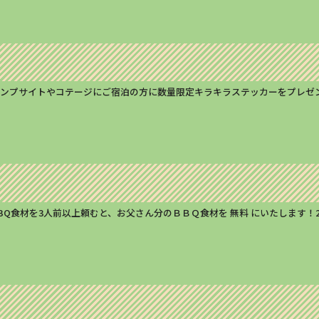
間中、キャンプサイトやコテージにご宿泊の方に数量限定キラキラステッカーをプ
ーン！BBQ食材を3人前以上頼むと、お父さん分のＢＢＱ食材を 無料 にいたし