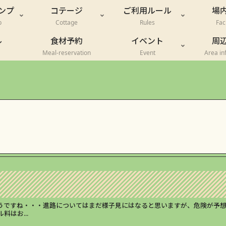
ンプ
コテージ
ご利用ルール
場
p
Cottage
Rules
Faci
ル
食材予約
イベント
周
Meal-reservation
Event
Area in
うですね・・・進路についてはまだ様子見にはなると思いますが、危険が予
はお...