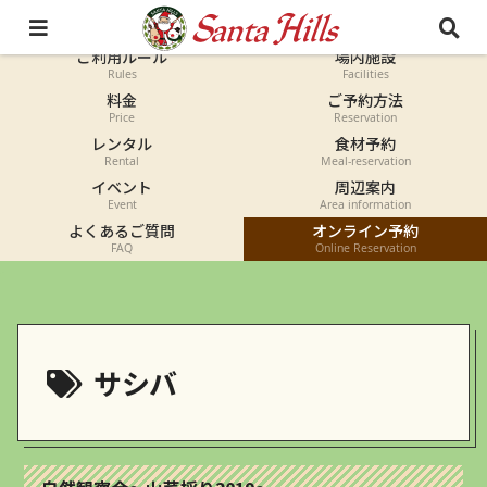
オートキャンプ
コテージ
Auto-camp
Cottage
ご利用ルール
場内施設
Rules
Facilities
料金
ご予約方法
Price
Reservation
レンタル
食材予約
Rental
Meal-reservation
イベント
周辺案内
Event
Area information
よくあるご質問
オンライン予約
FAQ
Online Reservation
サシバ