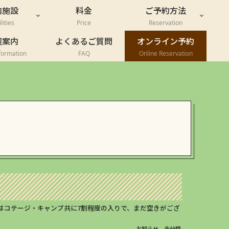
内施設
料金
ご予約方法
lities
Price
Reservation
辺案内
よくあるご質問
オンライン予約
formation
FAQ
Online Reservation
はコテージ・キャンプ共に7割程度の入りで、まだ空きがござ
お知らせ
未分類