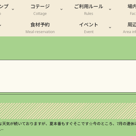
ンプ
コテージ
ご利用ルール
場
p
Cottage
Rules
Faci
ル
食材予約
イベント
周
Meal-reservation
Event
Area in
な天気が続いておりますが、夏本番もすぐそこです☆今のところ、7月の連休
.