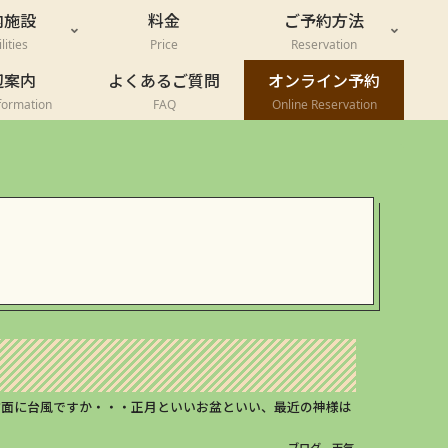
内施設
料金
ご予約方法
lities
Price
Reservation
辺案内
よくあるご質問
オンライン予約
formation
FAQ
Online Reservation
方面に台風ですか・・・正月といいお盆といい、最近の神様は
ブログ
天気