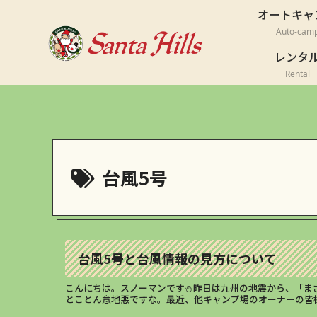
オートキャ
Auto-cam
レンタ
Rental
台風5号
台風5号と台風情報の見方について
こんにちは。スノーマンです⛄昨日は九州の地震から、「ま
とことん意地悪ですな。最近、他キャンプ場のオーナーの皆様か