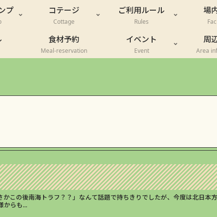
ンプ
コテージ
ご利用ルール
場
p
Cottage
Rules
Faci
ル
食材予約
イベント
周
Meal-reservation
Event
Area in
さかこの後南海トラフ？？」なんて話題で持ちきりでしたが、今度は北日本
らも...