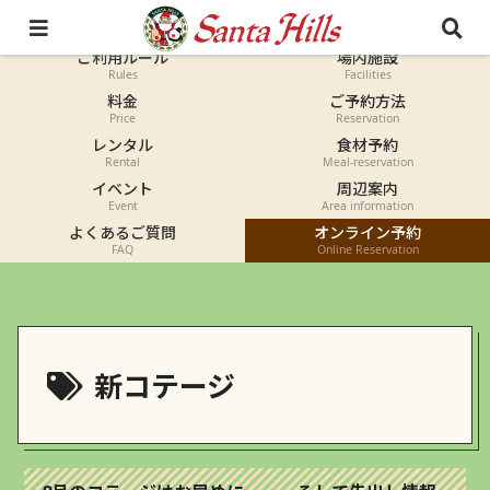
オートキャンプ
コテージ
Auto-camp
Cottage
ご利用ルール
場内施設
Rules
Facilities
料金
ご予約方法
Price
Reservation
レンタル
食材予約
Rental
Meal-reservation
イベント
周辺案内
Event
Area information
よくあるご質問
オンライン予約
FAQ
Online Reservation
新コテージ