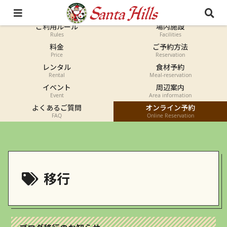
オートキャンプ
コテージ
Auto-camp
Cottage
ご利用ルール
場内施設
Rules
Facilities
料金
ご予約方法
Price
Reservation
レンタル
食材予約
Rental
Meal-reservation
イベント
周辺案内
Event
Area information
よくあるご質問
オンライン予約
FAQ
Online Reservation
移行