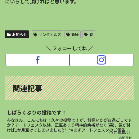
にいらして頂ければと思います。
お知らせ
サンタヒルズ
新緑
春
＼ フォローしてね ／
関連記事
しばらくぶりの投稿です！
みなさん、こんにちは！久々の投稿ですが、皆様いかがお過ごしです
か？アートフェスタ以降、正直あまり精神的余裕がなく(笑)、気が付
けば1か月空けてしまいました(;^_^Aまずアートフェスタのご報告と
2016.06.22
したしましては特に大きなトラブルもなく、無事終...
お知らせ