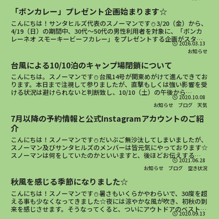
「ボンカレー」プレゼント企画始まります☆
こんにちは！サンタヒルズ代表のスノーマンです⛄3/20（金）から、
4/19（日）の期間中、30代～50代の男性利用者を対象に、「ボンカ
レーネオ スモーキービーフカレー」をプレゼントする企画がスター
2026.03.13
トいたします☆（是非大人の女性にも！と先方に...
お知らせ
台風による10/10泊のキャンプ場閉鎖について
こんにちは。スノーマンです⛄台風14号が関東めがけて進んできてお
ります。本日まで注視して参りましたが、直撃もしくは強い影響を受
ける状況は避けられないと判断致し、10/10（土）の午後から
2020.10.08
10/11（日）の午前にかけて、キャンプ場をクローズさ...
お知らせ
ブログ
天気
7月以降の予約情報と公式Instagramアカウントのご紹
介
こんにちは！スノーマンです⛄だいぶご無沙汰してしまいましたが、
スノーマン及びサンタヒルズのメンバーは皆元気にやっております☆
スノーマンは何をしていたのかといいますと、後ほどお伝えする
2021.06.28
「Instagram」に没頭しておりましたm(_ _)m詳...
お知らせ
ブログ
空き状況
秋風を感じる季節になりました☆
こんにちは！スノーマンです⛄暑さもいくらかやわらいで、30度を超
える事も少なくなってきました☆夜には涼やかな風が吹き、初秋の到
来を感じさせます。そうなってくると、ついにアウトドアのベストシ
2020.09.13
ーズンがやってきます☆昼間はポカポカ、夜は焚き火が待...