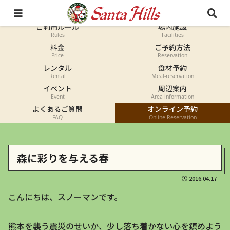
オートキャンプ
コテージ
Auto-camp
Cottage
ご利用ルール
場内施設
Rules
Facilities
料金
ご予約方法
Price
Reservation
レンタル
食材予約
Rental
Meal-reservation
イベント
周辺案内
Event
Area information
よくあるご質問
オンライン予約
FAQ
Online Reservation
森に彩りを与える春
2016.04.17
こんにちは、スノーマンです。
熊本を襲う震災のせいか、少し落ち着かない心を鎮めよう