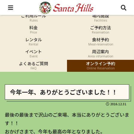
オートキャンプ
コテージ
Auto-camp
Cottage
ご利用ルール
場内施設
Rules
Facilities
料金
ご予約方法
Price
Reservation
レンタル
食材予約
Rental
Meal-reservation
イベント
周辺案内
Event
Area information
よくあるご質問
オンライン予約
FAQ
Online Reservation
今年一年、ありがとうございました！！
2016.12.31
最後の最後まで沢山のご来場、本当にありがとうございま
す！！
おかげさまで、今年も最高の年となりました。