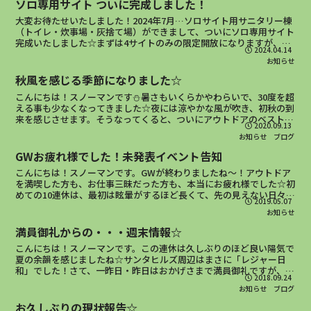
ソロ専用サイト ついに完成しました！
大変お待たせいたしました！2024年7月…ソロサイト用サニタリー棟
（トイレ・炊事場・灰捨て場）ができまして、ついにソロ専用サイト
完成いたしました☆まずは4サイトのみの限定開放になりますが、他
2024.04.14
のキャンプサイトやコテージとは離れて、じっくり自分...
お知らせ
秋風を感じる季節になりました☆
こんにちは！スノーマンです⛄暑さもいくらかやわらいで、30度を超
える事も少なくなってきました☆夜には涼やかな風が吹き、初秋の到
来を感じさせます。そうなってくると、ついにアウトドアのベストシ
2020.09.13
ーズンがやってきます☆昼間はポカポカ、夜は焚き火が待...
お知らせ
ブログ
GWお疲れ様でした！未発表イベント告知
こんにちは！スノーマンです。GWが終わりましたね～！アウトドア
を満喫した方も、お仕事三昧だった方も、本当にお疲れ様でした☆初
めての10連休は、最初は眩暈がするほど長くて、先の見えない日々で
2019.05.07
したが、お客様の笑顔にパワーをもらいながら、一日一日...
お知らせ
満員御礼からの・・・週末情報☆
こんにちは！スノーマンです。この連休は久しぶりのほど良い陽気で
夏の余韻を感じましたね☆サンタヒルズ周辺はまさに「レジャー日
和」でした！さて、一昨日・昨日はおかげさまで満員御礼ですが、来
2018.09.24
週以降はちらほら空きもございますので、状況をお伝えいたし...
お知らせ
ブログ
お久しぶりの現状報告☆