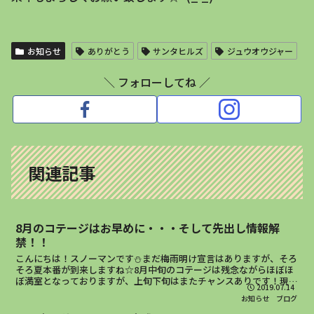
お知らせ
ありがとう
サンタヒルズ
ジュウオウジャー
＼ フォローしてね ／
関連記事
8月のコテージはお早めに・・・そして先出し情報解
禁！！
こんにちは！スノーマンです⛄まだ梅雨明け宣言はありますが、そろ
そろ夏本番が到来しますね☆8月中旬のコテージは残念ながらほぼほ
ぼ満室となっておりますが、上旬下旬はまたチャンスありです！現
2019.07.14
状、こちらの画像にもなっている人気コテージ「レインディア...
お知らせ
ブログ