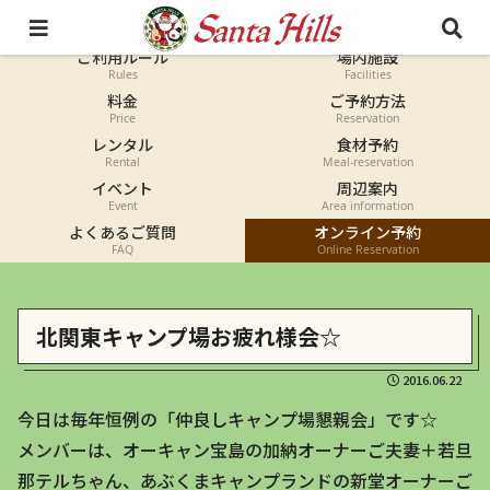
オートキャンプ
コテージ
Auto-camp
Cottage
ご利用ルール
場内施設
Rules
Facilities
料金
ご予約方法
Price
Reservation
レンタル
食材予約
Rental
Meal-reservation
イベント
周辺案内
Event
Area information
よくあるご質問
オンライン予約
FAQ
Online Reservation
北関東キャンプ場お疲れ様会☆
2016.06.22
今日は毎年恒例の「仲良しキャンプ場懇親会」です☆
メンバーは、オーキャン宝島の加納オーナーご夫妻＋若旦
那テルちゃん、あぶくまキャンプランドの新堂オーナーご