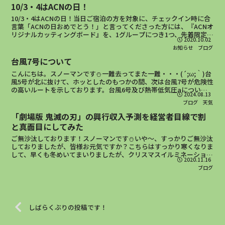
10/3・4はACNの日！
10/3・4はACNの日！当日ご宿泊の方を対象に、チェックイン時に合
言葉「ACNの日おめでとう！」と言ってくださった方には、『ACNオ
リジナルカッティングボード』を、1グループにつき1つ、先着限定
2020.10.02
10個、プレゼント致します！(内訳：土曜8個...
お知らせ
ブログ
台風7号について
こんにちは。スノーマンです⛄一難去ってまた一難・・・(´;ω;｀)台
風5号が北に抜けて、ホッとしたのもつかの間、次は台風7号が危険性
の高いルートを示しております。台風6号及び熱帯低気圧aについて
2024.08.13
は、東の海上を北上するだけのようですので、心配...
ブログ
天気
「劇場版 鬼滅の刃」の興行収入予測を経営者目線で割
と真面目にしてみた
ご無沙汰しております！スノーマンです⛄いや～、すっかりご無沙汰
しておりましたが、皆様お元気ですか？こちらはすっかり寒くなりま
して、早くも冬めいてまいりましたが、クリスマスイルミネーション
2020.11.16
も始まり、大変忙しく過ごさせていただいております☆もう...
ブログ
しばらくぶりの投稿です！