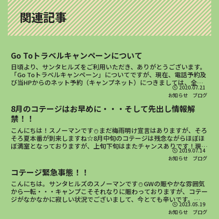
関連記事
Go Toトラベルキャンペーンについて
日頃より、サンタヒルズをご利用いただき、ありがとうございます。
「Go Toトラベルキャンペーン」についてですが、現在、電話予約及
び当HPからのネット予約（キャンプネット）につきましては、全て
2020.07.21
キャンペーンの対象とはなっておりません。尚、宿泊事...
お知らせ
ブログ
8月のコテージはお早めに・・・そして先出し情報解
禁！！
こんにちは！スノーマンです⛄まだ梅雨明け宣言はありますが、そろ
そろ夏本番が到来しますね☆8月中旬のコテージは残念ながらほぼほ
ぼ満室となっておりますが、上旬下旬はまたチャンスありです！現
2019.07.14
状、こちらの画像にもなっている人気コテージ「レインディア...
お知らせ
ブログ
コテージ緊急事態！！
こんにちは。サンタヒルズのスノーマンです⛄GWの賑やかな雰囲気
から一転・・・キャンプこそそれなりに賑わっておりますが、コテー
ジがなかなかに寂しい状況でございまして、今とても辛いです。
2023.05.19
(´;ω;｀)ﾜｽﾚﾗﾚﾃｼﾏｯﾀﾉｶｼﾗ5月・6月のオス...
お知らせ
ブログ