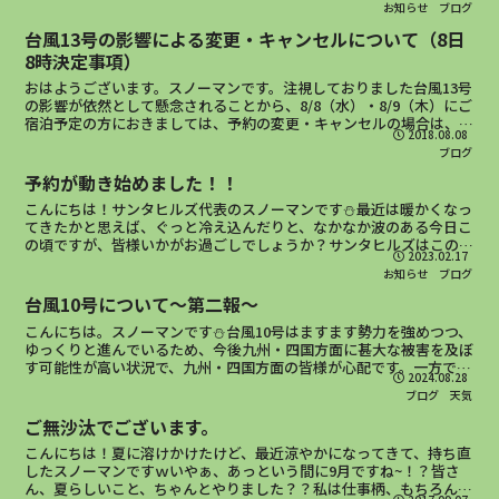
お知らせ
ブログ
台風13号の影響による変更・キャンセルについて（8日
8時決定事項）
おはようございます。スノーマンです。注視しておりました台風13号
の影響が依然として懸念されることから、8/8（水）・8/9（木）にご
宿泊予定の方におきましては、予約の変更・キャンセルの場合は、無
2018.08.08
料とさせていただきます。尚、10日（金）以降の...
ブログ
予約が動き始めました！！
こんにちは！サンタヒルズ代表のスノーマンです⛄最近は暖かくなっ
てきたかと思えば、ぐっと冷え込んだりと、なかなか波のある今日こ
の頃ですが、皆様いかがお過ごしでしょうか？サンタヒルズはこの
2023.02.17
冬、数回積雪がありましたが、現在はすっかり溶けてひと安心...
お知らせ
ブログ
台風10号について～第二報～
こんにちは。スノーマンです⛄台風10号はますます勢力を強めつつ、
ゆっくりと進んでいるため、今後九州・四国方面に甚大な被害を及ぼ
す可能性が高い状況で、九州・四国方面の皆様が心配です。一方で、
2024.08.28
今後の進路においてはかなり不明確で、西日本を迷走する...
ブログ
天気
ご無沙汰でございます。
こんにちは！夏に溶けかけたけど、最近涼やかになってきて、持ち直
したスノーマンですｗいやぁ、あっという間に9月ですね~！？皆さ
ん、夏らしいこと、ちゃんとやりました？？私は仕事柄、もちろんキ