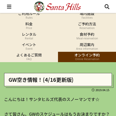
オートキャンプ
コテージ
Auto-camp
Cottage
ご利用ルール
場内施設
Rules
Facilities
料金
ご予約方法
Price
Reservation
レンタル
食材予約
Rental
Meal-reservation
イベント
周辺案内
Event
Area information
よくあるご質問
オンライン予約
FAQ
Online Reservation
GW空き情報！(4/16更新版)
2019.04.15
こんにちは！サンタヒルズ代表のスノーマンです☆
さて皆さん、GWのスケジュールはもうお決まりですか？