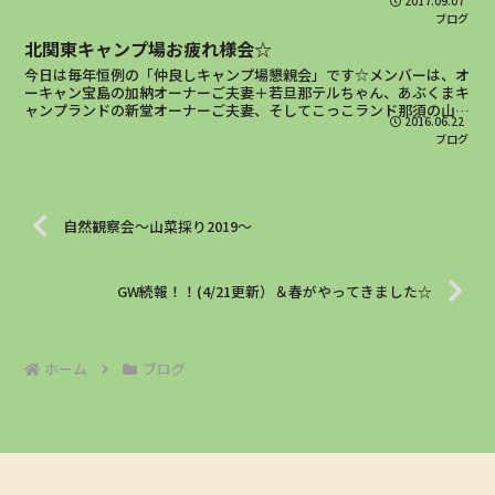
2017.09.07
ャンプも行けてないですし、プールも行ってないです。行け...
ブログ
北関東キャンプ場お疲れ様会☆
今日は毎年恒例の「仲良しキャンプ場懇親会」です☆メンバーは、オ
ーキャン宝島の加納オーナーご夫妻＋若旦那テルちゃん、あぶくまキ
ャンプランドの新堂オーナーご夫妻、そしてこっこランド那須の山口
2016.06.22
オーナーご夫妻がご来場！！今回は昼過ぎに早めに集まり、...
ブログ
自然観察会～山菜採り2019～
GW続報！！(4/21更新）＆春がやってきました☆
ホーム
ブログ