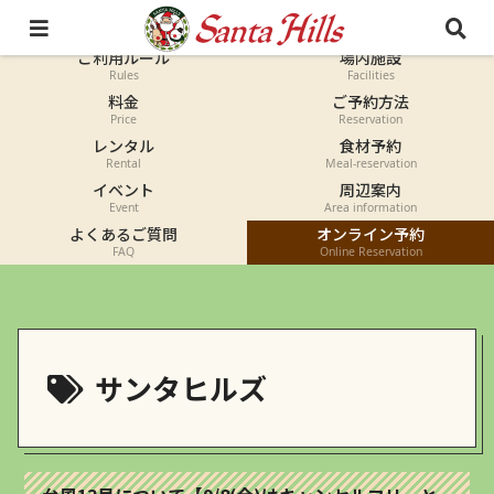
オートキャンプ
コテージ
Auto-camp
Cottage
ご利用ルール
場内施設
Rules
Facilities
料金
ご予約方法
Price
Reservation
レンタル
食材予約
Rental
Meal-reservation
イベント
周辺案内
Event
Area information
よくあるご質問
オンライン予約
FAQ
Online Reservation
サンタヒルズ