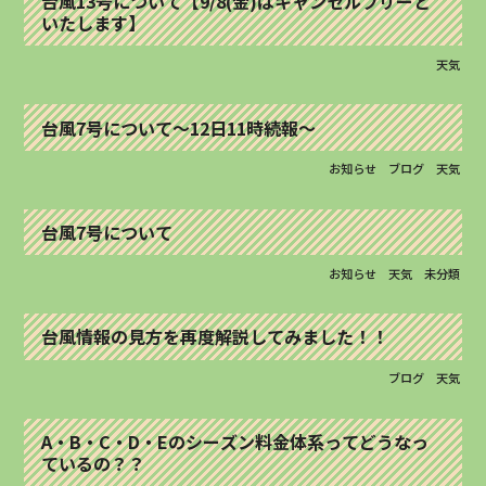
台風13号について【9/8(金)はキャンセルフリーと
いたします】
天気
台風7号について～12日11時続報～
お知らせ
ブログ
天気
台風7号について
お知らせ
天気
未分類
台風情報の見方を再度解説してみました！！
ブログ
天気
A・B・C・D・Eのシーズン料金体系ってどうなっ
ているの？？